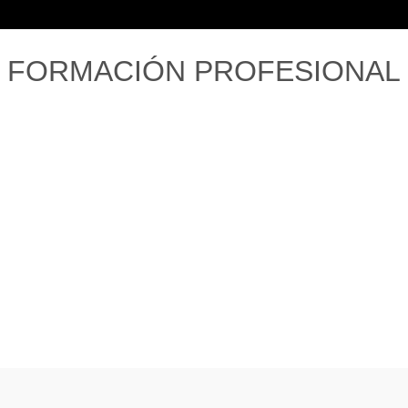
, PhD.
FORMACIÓN PROFESIONAL
 Ciencias de la
o por Imagen.
Doctor en Ciencias Radiológi
r en Biofísica Médica
COMPLUTENSE MA
SIDAD DE CHILE
UNIVERSIDAD