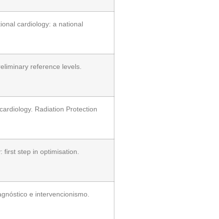
onal cardiology: a national
liminary reference levels.
ardiology. Radiation Protection
irst step in optimisation.
agnóstico e intervencionismo.