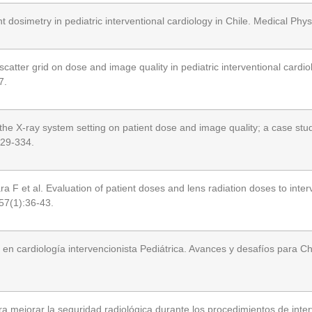
 dosimetry in pediatric interventional cardiology in Chile. Medical Ph
catter grid on dose and image quality in pediatric interventional cardi
7.
he X-ray system setting on patient dose and image quality; a case stud
329-334.
F et al. Evaluation of patient doses and lens radiation doses to interve
157(1):36-43.
en cardiología intervencionista Pediátrica. Avances y desafíos para Ch
mejorar la seguridad radiológica durante los procedimientos de inter