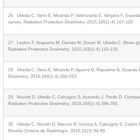
26. Ubeda C, Vano E, Miranda P, Valenzuela E, Vergara F, Guarda E.
survey. Radiation Protection Dosimetry. 2015;165(1-4):107-110.
27. Leyton F, Nogueira M, Dantas M, Duran M, Ubeda C. Mean gland
Radiation Protection Dosimetry. 2015;165(1-4):115-120.
28. Ubeda C, Vano E, Miranda P, Aguirre D, Riquelme N, Guarda E. 
Dosimetry. 2015;165(1-4):250-253.
29. Nocetti D, Ubeda C, Calcagno S, Acevedo J, Pardo D. Compariso
Radiation Protection Dosimetry. 2015;165(1-4):386-391.
30. Ubeda C, Nocetti D, Alarcón R, Inzulza A, Calcagno S, Castro 
Revista Chilena de Radiología. 2015;21(3):94-99.