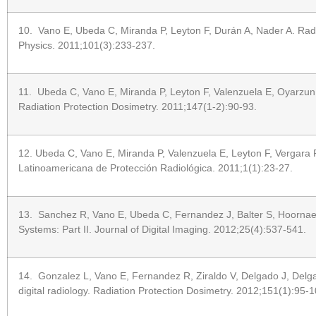
10. Vano E, Ubeda C, Miranda P, Leyton F, Durán A, Nader A. Radiat
Physics. 2011;101(3):233-237.
11. Ubeda C, Vano E, Miranda P, Leyton F, Valenzuela E, Oyarzun C.
Radiation Protection Dosimetry. 2011;147(1-2):90-93.
12. Ubeda C, Vano E, Miranda P, Valenzuela E, Leyton F, Vergara F 
Latinoamericana de Protección Radiológica. 2011;1(1):23-27.
13. Sanchez R, Vano E, Ubeda C, Fernandez J, Balter S, Hoornaert
Systems: Part II. Journal of Digital Imaging. 2012;25(4):537-541.
14. Gonzalez L, Vano E, Fernandez R, Ziraldo V, Delgado J, Delgad
digital radiology. Radiation Protection Dosimetry. 2012;151(1):95-1