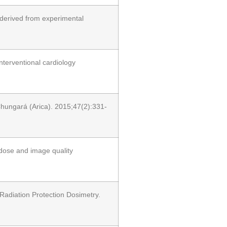
 derived from experimental
nterventional cardiology
 Chungará (Arica). 2015;47(2):331-
 dose and image quality
 Radiation Protection Dosimetry.