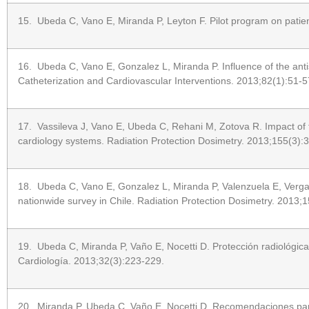
15. Ubeda C, Vano E, Miranda P, Leyton F. Pilot program on patient
16. Ubeda C, Vano E, Gonzalez L, Miranda P. Influence of the antis
Catheterization and Cardiovascular Interventions. 2013;82(1):51-5
17. Vassileva J, Vano E, Ubeda C, Rehani M, Zotova R. Impact of t
cardiology systems. Radiation Protection Dosimetry. 2013;155(3):
18. Ubeda C, Vano E, Gonzalez L, Miranda P, Valenzuela E, Vergara 
nationwide survey in Chile. Radiation Protection Dosimetry. 2013;
19. Ubeda C, Miranda P, Vaño E, Nocetti D. Protección radiológica 
Cardiología. 2013;32(3):223-229.
20. Miranda P, Ubeda C, Vaño E, Nocetti D. Recomendaciones para 