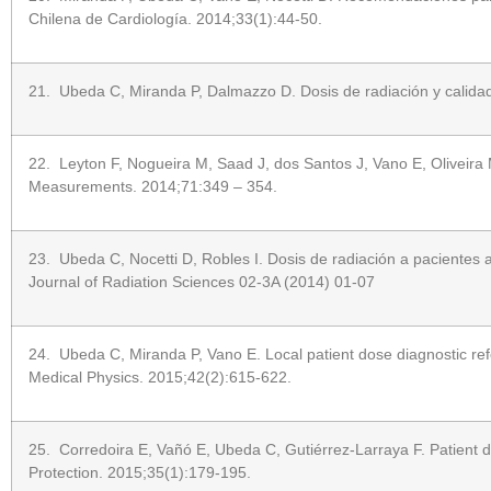
Chilena de Cardiología. 2014;33(1):44-50.
21. Ubeda C, Miranda P, Dalmazzo D. Dosis de radiación y calidad 
22. Leyton F, Nogueira M, Saad J, dos Santos J, Vano E, Oliveira M 
Measurements. 2014;71:349 – 354.
23. Ubeda C, Nocetti D, Robles I. Dosis de radiación a pacientes a
Journal of Radiation Sciences 02-3A (2014) 01-07
24. Ubeda C, Miranda P, Vano E. Local patient dose diagnostic refe
Medical Physics. 2015;42(2):615-622.
25. Corredoira E, Vañó E, Ubeda C, Gutiérrez-Larraya F. Patient dos
Protection. 2015;35(1):179-195.