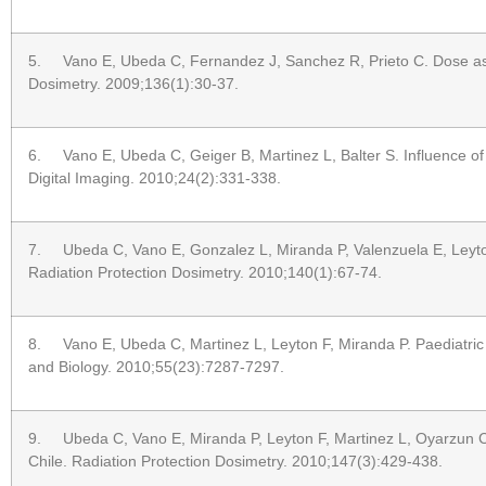
5. Vano E, Ubeda C, Fernandez J, Sanchez R, Prieto C. Dose asse
Dosimetry. 2009;136(1):30-37.
6. Vano E, Ubeda C, Geiger B, Martinez L, Balter S. Influence of
Digital Imaging. 2010;24(2):331-338.
7. Ubeda C, Vano E, Gonzalez L, Miranda P, Valenzuela E, Leyton F 
Radiation Protection Dosimetry. 2010;140(1):67-74.
8. Vano E, Ubeda C, Martinez L, Leyton F, Miranda P. Paediatric int
and Biology. 2010;55(23):7287-7297.
9. Ubeda C, Vano E, Miranda P, Leyton F, Martinez L, Oyarzun C. R
Chile. Radiation Protection Dosimetry. 2010;147(3):429-438.