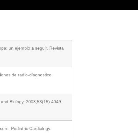
pa: un ejemplo a seguir. Revista
iones de radio-diagnostico.
e and Biology. 2008;53(15):4049-
ure. Pediatric Cardiology.