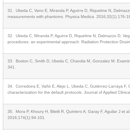
31. Ubeda C, Vano E, Miranda P, Aguirre D, Riquelme N, Dalmazzo D 
measurements with phantoms. Physica Medica. 2016;32(1):176-1
32. Ubeda C, Miranda P, Aguirre D, Riquelme N, Dalmazzo D, Vega J.
procedures: an experimental approach. Radiation Protection Dosim
33. Boston C, Smith D, Ubeda C, Chandia M, Gonzalez M. Examining t
341.
34. Corredoira E, Vañó E, Alejo L, Ubeda C, Gutiérrez-Larraya F, 
characterization for the default protocols. Journal of Applied Clini
35. Mora P, Khoury H, Bitelli R, Quintero A, Garay F, Aguilar J et 
2016;174(1):94-101.